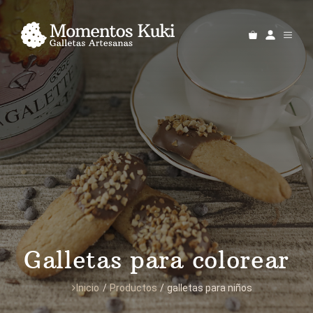
Saltar
al
MEN
contenido
Galletas para colorear
Inicio
/
Productos
/
galletas para niños