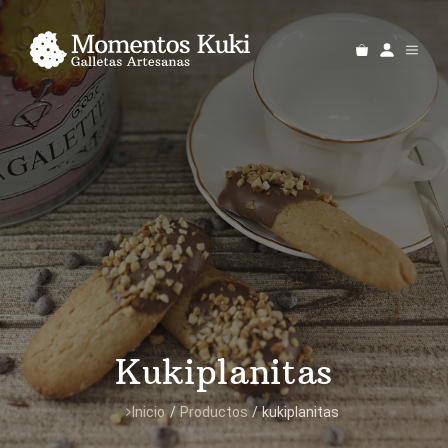
Saltar
al
MEN
contenido
Kukiplanitas
Inicio
/
Productos
/
kukiplanitas